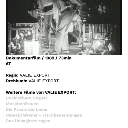
Account
Suche
Dokumentarfilm
/
1989
/
73min
AT
Regie:
VALIE EXPORT
Drehbuch:
VALIE EXPORT
Weitere Filme von VALIE EXPORT:
Unsichtbare Gegner
Meschenfrauen
Die Praxis der Liebe
Oswald Wiener - Tischbemerkungen
Das Unsagbare sagen