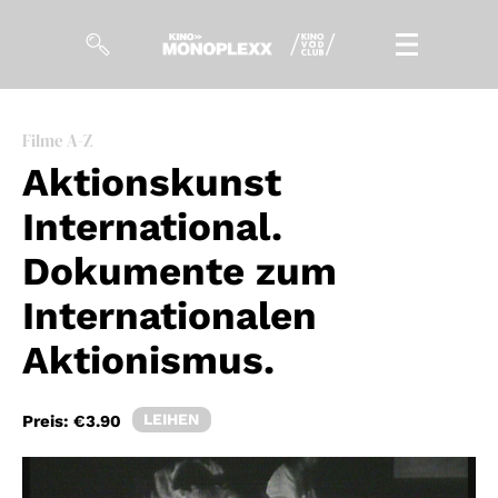
Filme
Filme A-Z
Aktionskunst
Magazin
International.
Kuratierungen
Dokumente zum
Events
Internationalen
Aktionismus.
So geht’s
Filmpakete
LEIHEN
Preis:
€3.90
Gutscheine
& Filmpässe