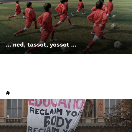
Account
Suche
... ned, tassot, yossot …
#