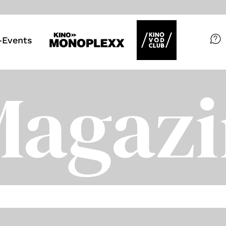
Events
Filme
Magazi
Magazin
Kuratierungen
VOD-Events
So geht’s
Filmpakete