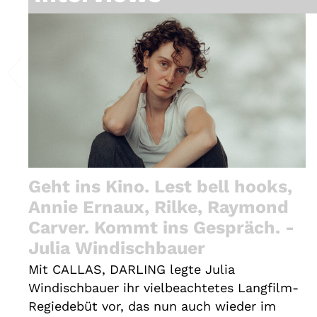
Geht ins Kino. Lest bell hooks,
Annie Ernaux, Rilke, Raymond
Carver. Kommt ins Gespräch. -
Julia Windischbauer
Mit CALLAS, DARLING legte Julia
Windischbauer ihr vielbeachtetes Langfilm-
Regiedebüt vor, das nun auch wieder im