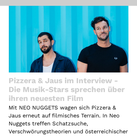
Gutscheine
& Filmpässe
Account
Suche
Pizzera & Jaus im Interview -
Die Musik-Stars sprechen über
ihren neuesten Film
Mit NEO NUGGETS wagen sich Pizzera &
Jaus erneut auf filmisches Terrain. In Neo
Nuggets treffen Schatzsuche,
Verschwörungstheorien und österreichischer