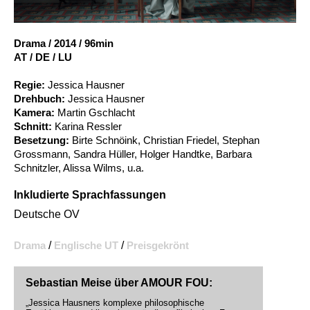
Account
Suche
Drama
/
2014
/
96min
AT / DE / LU
Regie:
Jessica Hausner
Drehbuch:
Jessica Hausner
Kamera:
Martin Gschlacht
Schnitt:
Karina Ressler
Besetzung:
Birte Schnöink, Christian Friedel, Stephan
Grossmann, Sandra Hüller, Holger Handtke, Barbara
Schnitzler, Alissa Wilms, u.a.
Inkludierte Sprachfassungen
Deutsche OV
Drama
/
Englische UT
/
Preisgekrönt
Sebastian Meise über AMOUR FOU:
„Jessica Hausners komplexe philosophische