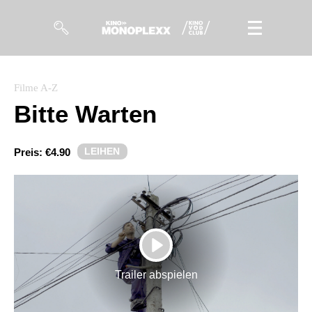
Filme
Filme A-Z
Bitte Warten
Magazin
Kuratierungen
LEIHEN
Preis:
€4.90
Events
So geht’s
Filmpakete
PLAY
Gutscheine
Trailer abspielen
& Filmpässe