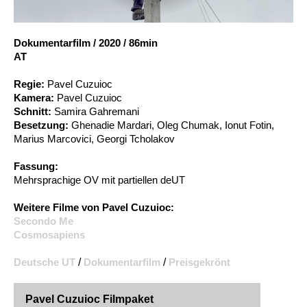
Account
Suche
Dokumentarfilm
/
2020
/
86min
AT
Regie:
Pavel Cuzuioc
Kamera:
Pavel Cuzuioc
Schnitt:
Samira Gahremani
Besetzung:
Ghenadie Mardari, Oleg Chumak, Ionut Fotin,
Marius Marcovici, Georgi Tcholakov
Fassung:
Mehrsprachige OV mit partiellen deUT
Weitere Filme von Pavel Cuzuioc:
Secondo Me
Cosmosapiens
Deutsche UT
/
Dokumentarfilm
/
Preisgekrönt
Pavel Cuzuioc Filmpaket