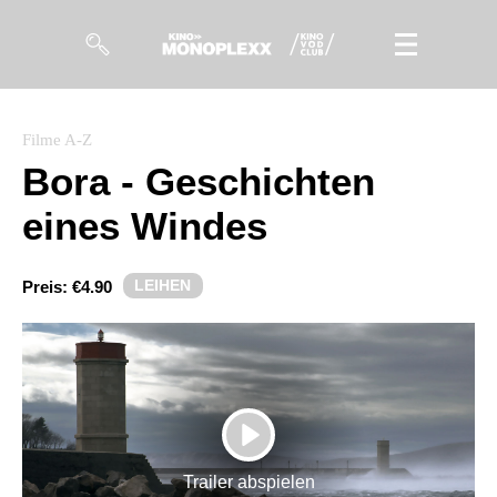
Filme
Filme A-Z
Bora - Geschichten
Magazin
eines Windes
Kuratierungen
Events
LEIHEN
Preis:
€4.90
So geht’s
Filmpakete
Gutscheine
PLAY
& Filmpässe
Trailer abspielen