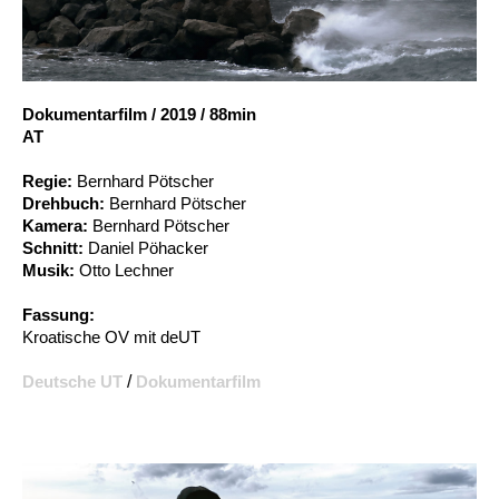
Account
Suche
Dokumentarfilm
/
2019
/
88min
AT
Regie:
Bernhard Pötscher
Drehbuch:
Bernhard Pötscher
Kamera:
Bernhard Pötscher
Schnitt:
Daniel Pöhacker
Musik:
Otto Lechner
Fassung:
Kroatische OV mit deUT
Deutsche UT
/
Dokumentarfilm