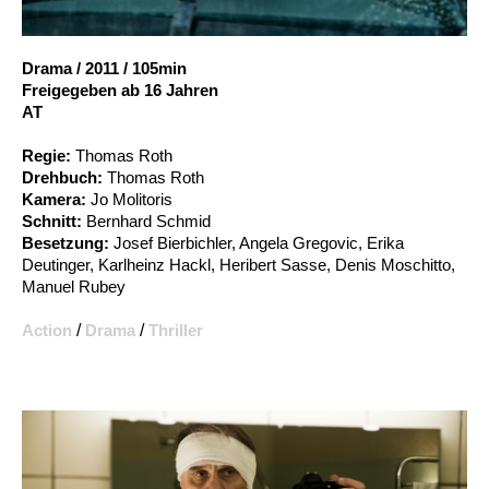
Account
Suche
Drama
/
2011
/
105min
Freigegeben ab 16 Jahren
AT
Regie:
Thomas Roth
Drehbuch:
Thomas Roth
Kamera:
Jo Molitoris
Schnitt:
Bernhard Schmid
Besetzung:
Josef Bierbichler, Angela Gregovic, Erika
Deutinger, Karlheinz Hackl, Heribert Sasse, Denis Moschitto,
Manuel Rubey
Action
/
Drama
/
Thriller