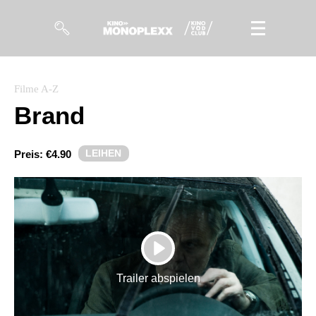
Filme
Filme A-Z
Brand
Magazin
Kuratierungen
LEIHEN
Preis:
€4.90
Events
So geht’s
Filmpakete
PLAY
Gutscheine
Trailer abspielen
& Filmpässe