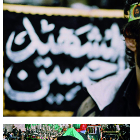
Gutscheine
& Filmpässe
Account
Suche