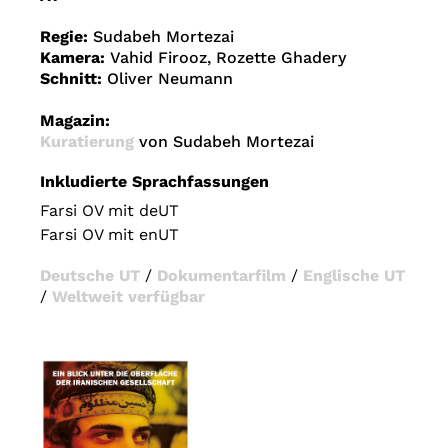
Regie:
Sudabeh Mortezai
Kamera:
Vahid Firooz, Rozette Ghadery
Schnitt:
Oliver Neumann
Magazin:
Kuratierung
von Sudabeh Mortezai
Inkludierte Sprachfassungen
Farsi OV mit deUT
Farsi OV mit enUT
Deutsche UT
/
Dokumentarfilm
/
Englische UT
/
Weltweit verfügbar