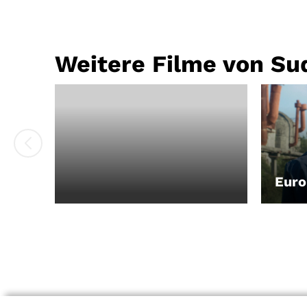
Weitere Filme von Su
Eur
LEIH