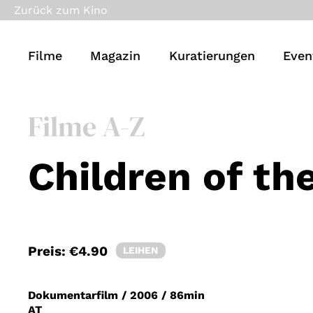
Zurück zum Kino
Filme
Magazin
Kuratierungen
Even
Filme A-Z
Children of th
Preis:
€4.90
LEIHEN
Dokumentarfilm
/
2006
/
86min
AT