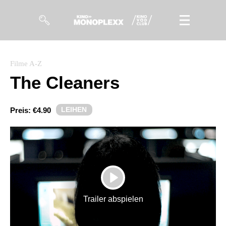
Filme
Filme A-Z
The Cleaners
Magazin
Kuratierungen
LEIHEN
Preis:
€4.90
Events
So geht’s
Filmpakete
PLAY
Gutscheine
Trailer abspielen
& Filmpässe