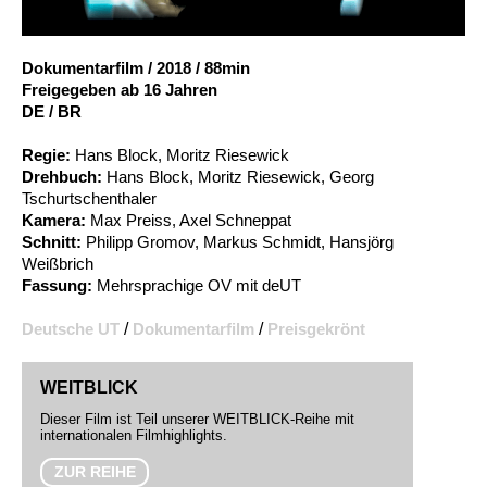
Account
Suche
Dokumentarfilm
/
2018
/
88min
Freigegeben ab 16 Jahren
DE / BR
Regie:
Hans Block, Moritz Riesewick
Drehbuch:
Hans Block, Moritz Riesewick, Georg
Tschurtschenthaler
Kamera:
Max Preiss, Axel Schneppat
Schnitt:
Philipp Gromov, Markus Schmidt, Hansjörg
Weißbrich
Fassung:
Mehrsprachige OV mit deUT
Deutsche UT
/
Dokumentarfilm
/
Preisgekrönt
WEITBLICK
Dieser Film ist Teil unserer WEITBLICK-Reihe mit
internationalen Filmhighlights.
ZUR REIHE