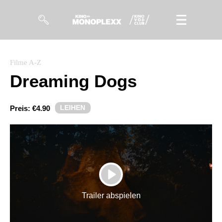
Filme
Filme A-Z
Dreaming Dogs
Magazin
Kuratierungen
LEIHEN
Preis:
€4.90
Events
So geht’s
Filmpakete
PLAY
Gutscheine
Trailer abspielen
& Filmpässe