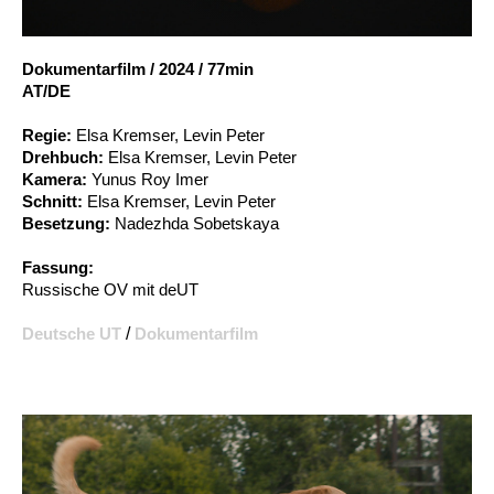
Account
Suche
Dokumentarfilm
/
2024
/
77min
AT/DE
Regie:
Elsa Kremser, Levin Peter
Drehbuch:
Elsa Kremser, Levin Peter
Kamera:
Yunus Roy Imer
Schnitt:
Elsa Kremser, Levin Peter
Besetzung:
Nadezhda Sobetskaya
Fassung:
Russische OV mit deUT
Deutsche UT
/
Dokumentarfilm