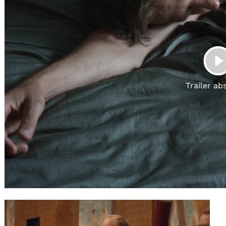
Gutscheine
& Filmpässe
Account
Suche
P
Trailer ab