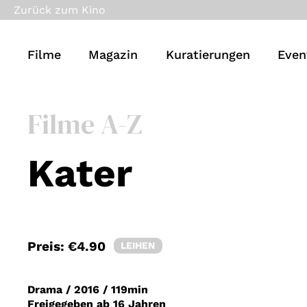
Zurück zum Kino
Filme
Magazin
Kuratierungen
Even
Filme A-Z
Kater
Preis:
€4.90
LEIHEN
Drama
/
2016
/
119min
Freigegeben ab 16 Jahren