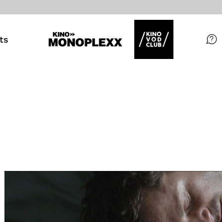
ts
Filme
Magazin
Kuratierungen
Events
So geht’s
Filmpakete