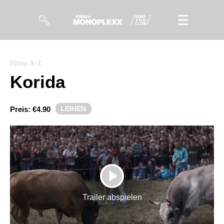
Filme
Filme A-Z
Korida
Magazin
Kuratierungen
LEIHEN
Preis:
€4.90
Events
So geht’s
Filmpakete
PLAY
Gutscheine
Trailer abspielen
& Filmpässe