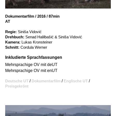
Account
Suche
Dokumentarfilm
/
2016
/
87min
AT
Regie:
Siniša Vidović
Drehbuch:
Senad Halilbašić & Siniša Vidović
Kamera:
Lukas Kronsteiner
Schnitt:
Cordula Werner
Inkludierte Sprachfassungen
Mehrsprachige OV mit deUT
Mehrsprachige OV mit enUT
Deutsche UT
/
Dokumentarfilm
/
Englische UT
/
Preisgekrönt