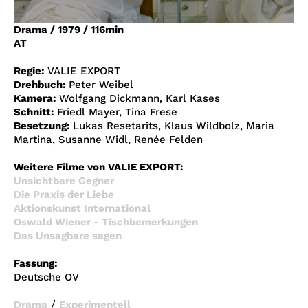
Account
Drama
/
1979
/
116min
Suche
AT
Regie:
VALIE EXPORT
Drehbuch:
Peter Weibel
Kamera:
Wolfgang Dickmann, Karl Kases
Schnitt:
Friedl Mayer, Tina Frese
Besetzung:
Lukas Resetarits, Klaus Wildbolz, Maria
Martina, Susanne Widl, Renée Felden
Weitere Filme von VALIE EXPORT:
Unsichtbare Gegner
Die Praxis der Liebe
Aktionskunst International
Oswald Wiener - Tischbemerkungen
Das Unsagbare sagen
Fassung:
Deutsche OV
/
Drama
Experimentell