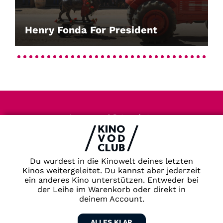
Henry Fonda For President
Impressum & Datenschutz
AGB
Kontakt
FAQ
Du wurdest in die Kinowelt deines letzten
Newsletter
Kinos weitergeleitet. Du kannst aber jederzeit
ein anderes Kino unterstützen. Entweder bei
Partner
der Leihe im Warenkorb oder direkt in
deinem Account.
ALLES KLAR