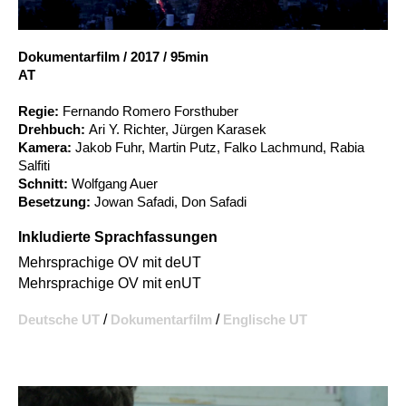
Account
Suche
Dokumentarfilm
/
2017
/
95min
AT
Regie:
Fernando Romero Forsthuber
Drehbuch:
Ari Y. Richter, Jürgen Karasek
Kamera:
Jakob Fuhr, Martin Putz, Falko Lachmund, Rabia
Salfiti
Schnitt:
Wolfgang Auer
Besetzung:
Jowan Safadi, Don Safadi
Inkludierte Sprachfassungen
Mehrsprachige OV mit deUT
Mehrsprachige OV mit enUT
Deutsche UT
/
Dokumentarfilm
/
Englische UT