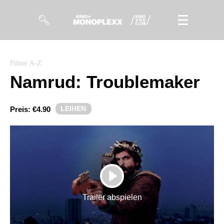
Filme
Filme A-Z
Namrud: Troublemaker
Magazin
Kuratierungen
LEIHEN
Preis:
€4.90
Events
So geht’s
Filmpakete
PLAY
Gutscheine
Trailer abspielen
& Filmpässe