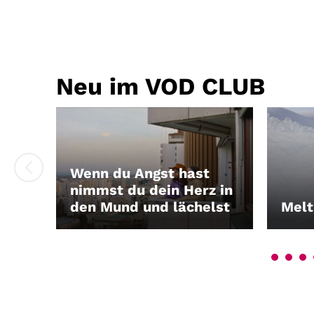
Neu im VOD CLUB
Wenn du Angst hast
nimmst du dein Herz in
den Mund und lächelst
Melt
LEIHEN
LEIH