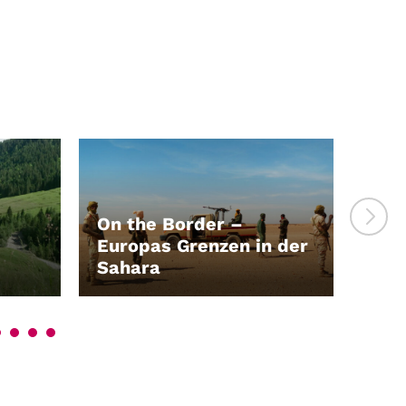
On the Border –
Europas Grenzen in der
Sahara
Mot
LEIHEN
LEI