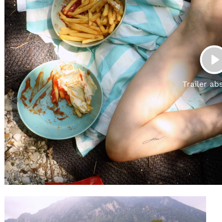
Gutscheine
& Filmpässe
Account
Suche
P
Trailer ab