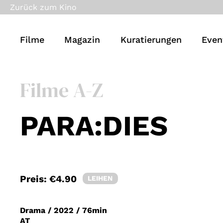
Zurück zum Kino
Filme
Magazin
Kuratierungen
Even
Filme A-Z
PARA:DIES
Preis:
€4.90
LEIHEN
Drama
/
2022
/
76min
AT