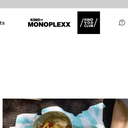
ts
Filme
Magazin
Kuratierungen
Events
So geht’s
Filmpakete