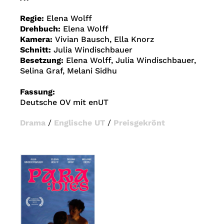
Regie:
Elena Wolff
Drehbuch:
Elena Wolff
Kamera:
Vivian Bausch, Ella Knorz
Schnitt:
Julia Windischbauer
Besetzung:
Elena Wolff, Julia Windischbauer,
Selina Graf, Melani Sidhu
Fassung:
Deutsche OV mit enUT
Drama
/
Englische UT
/
Preisgekrönt