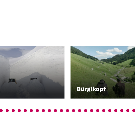
Bürglkopf
EN
LEIHEN