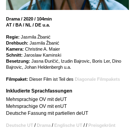
Account
Suche
Drama
/
2020
/
104min
AT / BA / NL / DE u.a.
Regie:
Jasmila Žbanić
Drehbuch:
Jasmila Žbanić
Kamera:
Christine A. Maier
Schnitt:
Jaroslaw Kaminski
Besetzung:
Jasna Đuričić, Izudin Bajrovic, Boris Ler, Dino
Bajrovic, Johan Heldenbergh u.a.
Filmpaket:
Dieser Film ist Teil des
Diagonale Filmpakets
Inkludierte Sprachfassungen
Mehrsprachige OV mit deUT
Mehrsprachige OV mit enUT
Deutsche Fassung mit partiellen deUT
Deutsche UT
/
Drama
/
Englische UT
/ /
Preisgekrönt