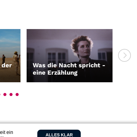
 der
Was die Nacht spricht -
Der
eine Erzählung
Wah
LEIHEN
LEI
eit ein
ALLES KLAR