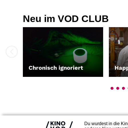
Neu im VOD CLUB
Chronisch ignoriert
Hap
LEIHEN
LEIH
Du wurdest in die Kin