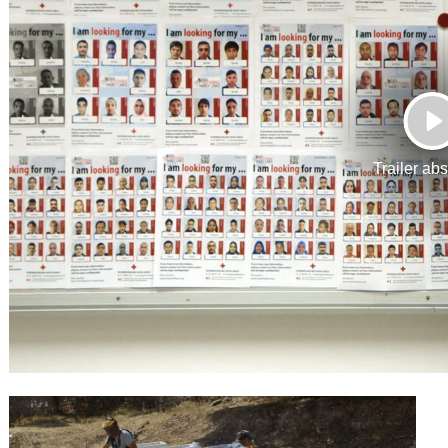
Gutscheine
& Filmpässe
Account
Suche
P
Trailer ab