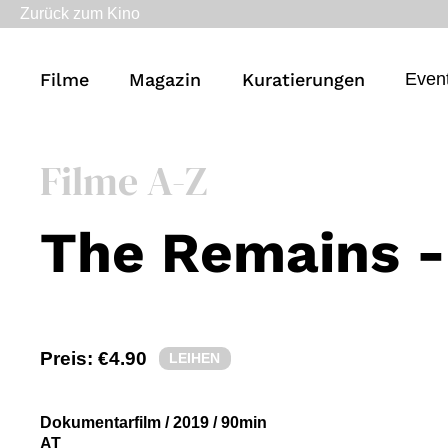
Zurück zum Kino
Filme
Magazin
Kuratierungen
Even
Filme A-Z
The Remains -
Preis:
€4.90
LEIHEN
Dokumentarfilm
/
2019
/
90min
AT