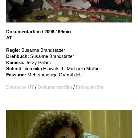
Account
Suche
Dokumentarfilm
/
2006
/
99min
AT
Regie:
Susanne Brandstätter
Drehbuch:
Susanne Brandstätter
Kamera:
Jerzy Palacz
Schnitt:
Veronika Hlawatsch, Michaela Müllner
Fassung:
Mehrsprachige OV mit deUT
Deutsche UT
/
Dokumentarfilm
/
Preisgekrönt