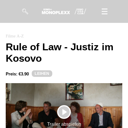
Filme
Filme A-Z
Rule of Law - Justiz im
Magazin
Kosovo
Kuratierungen
Events
LEIHEN
Preis:
€3.90
So geht’s
Filmpakete
Gutscheine
PLAY
& Filmpässe
Trailer abspielen