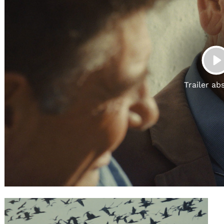
Gutscheine
& Filmpässe
Account
Suche
P
Trailer ab