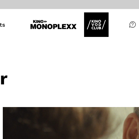
ts
Filme
Magazin
Kuratierungen
r
Events
So geht’s
Filmpakete