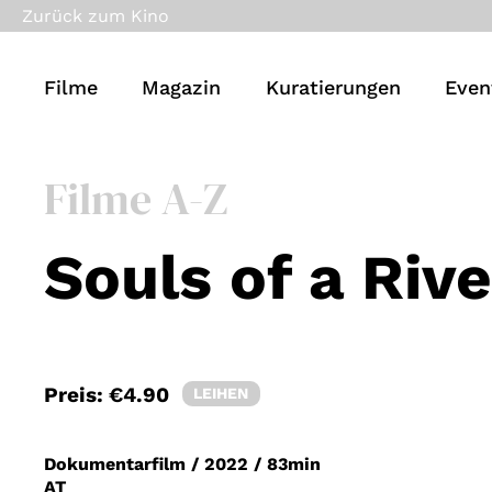
Zurück zum Kino
Filme
Magazin
Kuratierungen
Even
Filme A-Z
Souls of a Rive
Preis:
€4.90
LEIHEN
Dokumentarfilm
/
2022
/
83min
AT