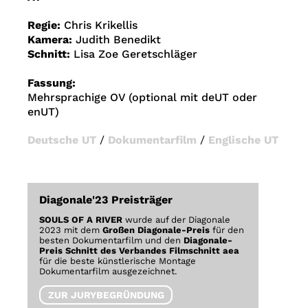
Regie:
Chris Krikellis
Kamera:
Judith Benedikt
Schnitt:
Lisa Zoe Geretschläger
Fassung:
Mehrsprachige OV (optional mit deUT oder
enUT)
Deutsche UT
/
Dokumentarfilm
/
Englische UT
Diagonale'23 Preisträger
SOULS OF A RIVER
wurde auf der Diagonale
2023 mit dem
Großen Diagonale-Preis
für den
besten Dokumentarfilm und den
Diagonale-
Preis Schnitt des Verbandes Filmschnitt aea
für die beste künstlerische Montage
Dokumentarfilm ausgezeichnet.
ZUR JURYBEGRÜNDUNG