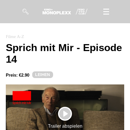
Filme
Filme A-Z
Sprich mit Mir - Episode
Magazin
14
Kuratierungen
Events
LEIHEN
Preis:
€2.90
So geht’s
Filmpakete
Gutscheine
PLAY
& Filmpässe
Trailer abspielen