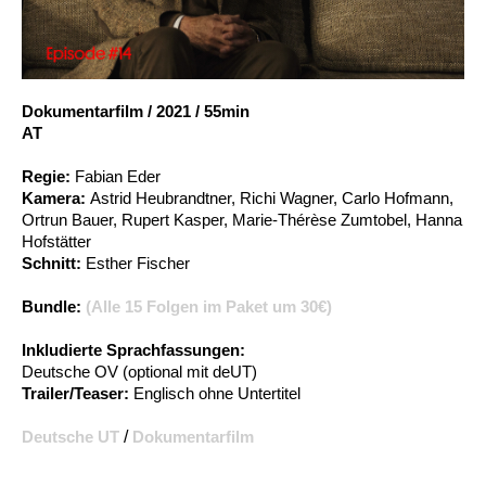
Account
Suche
Dokumentarfilm
/
2021
/
55min
AT
Regie:
Fabian Eder
Kamera:
Astrid Heubrandtner, Richi Wagner, Carlo Hofmann,
Ortrun Bauer, Rupert Kasper, Marie-Thérèse Zumtobel, Hanna
Hofstätter
Schnitt:
Esther Fischer
Bundle:
(Alle 15 Folgen im Paket um 30€)
Inkludierte Sprachfassungen:
Deutsche OV (optional mit deUT)
Trailer/Teaser:
Englisch ohne Untertitel
Deutsche UT
/
Dokumentarfilm