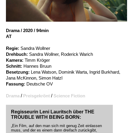
Account
Suche
Drama
/
2020
/
94min
AT
Regie:
Sandra Wollner
Drehbuch:
Sandra Wollner, Roderick Warich
Kamera:
Timm Kröger
Schnitt:
Hannes Bruun
Besetzung:
Lena Watson, Dominik Warta, Ingrid Burkhard,
Jana McKinnon, Simon Hatzl
Fassung:
Deutsche OV
Drama
/
Preisgekrönt
/
Science Fiction
Regisseurin Leni Lauritsch über THE
TROUBLE WITH BEING BORN:
„Ein Film, auf den man sich mit genug Zeit einlassen
muss, und der es einem dann dreifach zurückgibt,