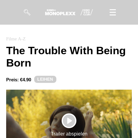
Filme
Filme A-Z
The Trouble With Being
Magazin
Born
Kuratierungen
Events
LEIHEN
Preis:
€4.90
So geht’s
Filmpakete
Gutscheine
PLAY
& Filmpässe
Trailer abspielen