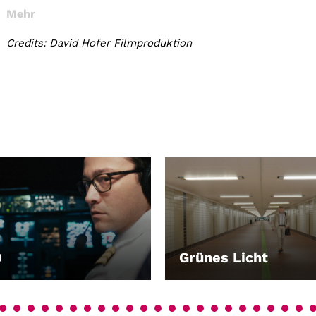
Mehr
Credits: David Hofer Filmproduktion
0
Grünes Licht
EN