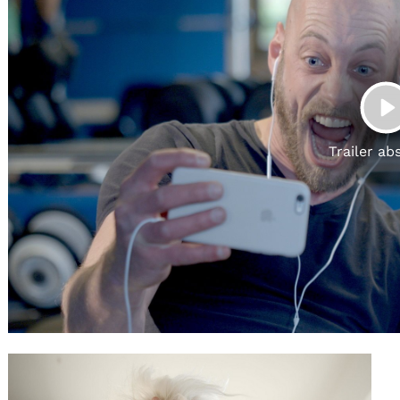
Gutscheine
& Filmpässe
Account
Suche
P
Trailer ab