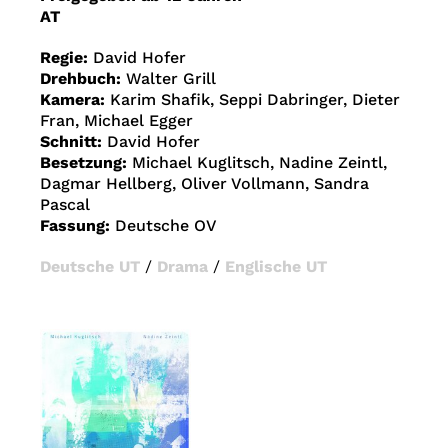
AT
Regie:
David Hofer
Drehbuch:
Walter Grill
Kamera:
Karim Shafik, Seppi Dabringer, Dieter
Fran, Michael Egger
Schnitt:
David Hofer
Besetzung:
Michael Kuglitsch, Nadine Zeintl,
Dagmar Hellberg, Oliver Vollmann, Sandra
Pascal
Fassung:
Deutsche OV
Deutsche UT
/
Drama
/
Englische UT