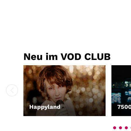
Neu im VOD CLUB
Happyland
750
LEIHEN
LEIH