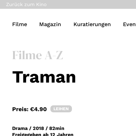
Zurück zum Kino
Filme
Magazin
Kuratierungen
Even
Filme A-Z
Traman
Preis:
€4.90
LEIHEN
Drama
/
2018
/
82min
Freigegeben ab 12 Jahren