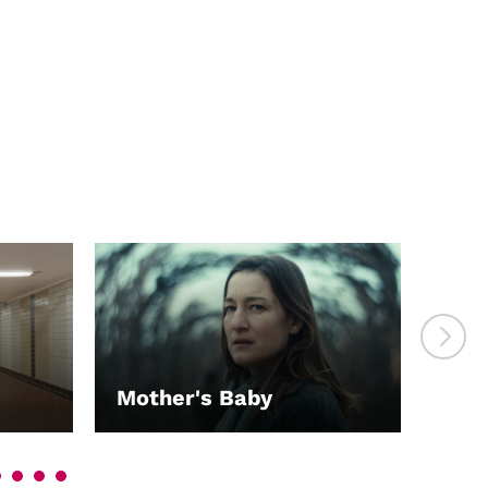
Mother's Baby
Ren
LEIHEN
LEI