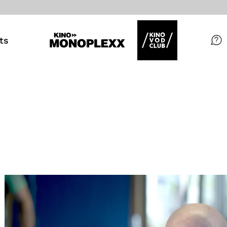
ts
Filme
Magazin
Kuratierungen
Events
So geht’s
Filmpakete