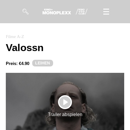
Filme
Filme A-Z
Valossn
Magazin
Kuratierungen
LEIHEN
Preis:
€4.90
Events
So geht’s
Filmpakete
PLAY
Gutscheine
Trailer abspielen
& Filmpässe