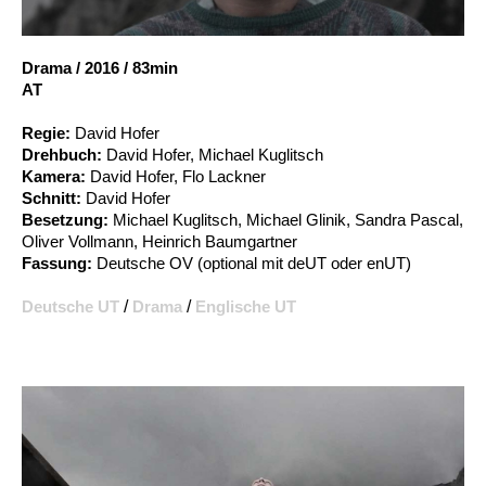
Account
Suche
Drama
/
2016
/
83min
AT
Regie:
David Hofer
Drehbuch:
David Hofer, Michael Kuglitsch
Kamera:
David Hofer, Flo Lackner
Schnitt:
David Hofer
Besetzung:
Michael Kuglitsch, Michael Glinik, Sandra Pascal,
Oliver Vollmann, Heinrich Baumgartner
Fassung:
Deutsche OV (optional mit deUT oder enUT)
Deutsche UT
/
Drama
/
Englische UT