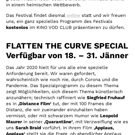
in einem heimischen Wettbewerb.
Das Festival findet diesmal
online
statt und wir freuen
uns, ein ganz spezielles Programm des Festivals
kostenlos
im KINO VOD CLUB präsentieren zu dürfen.
FLATTEN THE CURVE SPECIAL
Verfügbar von 18. – 31. Jänner
Das Jahr 2020 hielt für uns alle eine spezielle
Anforderung bereit. Wir waren gefordert,
wahrscheinlich wie noch nie, durch Corona und die
Pandemie. Das Spezialprogramm zu diesem Thema
zeigt Möglichkeiten, sich diesem Thema künstlerisch
anzunähern; technisch raffiniert wie
Siegfried Fruhauf
es in
‚Distance Film‘
tut, der mit 100 Frames die
Distanz, die wir zueinander einzuhalten haben
vermisst, oder mit schwarzem Humor wie
Leopold
Maurer
in seiner
‚Quarantäne‘
, mit Verzweiflung wie es
uns
Sarah Braid
vorführt. In ihrem Film
‚Applaus,
Applaus‘
stellt sie die Frage, ob abendlicher Applaus