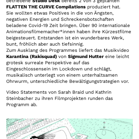
betriebene
Studio Desk
bereits 2 von 3 geplanten
FLATTEN THE CURVE Compilations
produziert hat.
Sie wollten etwas Positives in die von Ängsten,
negativen Energien und Schreckensbotschaften
beladene Covid-19 Zeit bringen. Über 90 internationale
Animationsfilmemacher*innen haben ihre Kürzestfilme
beigesteuert. Entstanden ist ein wunderbares Werk,
bunt, fröhlich aber auch tiefsinnig.
Zum Ausklang des Programmes liefert das Musikvideo
Karantina (Rakisquad)
von
Sigmund Hutter
eine leicht
grotesk surreale Perspektive auf das
Eingeschlossensein im Lockdown und schlägt,
musikalisch unterlegt von einem unterhaltsamen
Ohrwurm, unterschiedliche Bewältigungstrategien vor.
Video Statements von Sarah Braid und Kathrin
Steinbacher zu ihren Filmprojekten runden das
Programm ab.