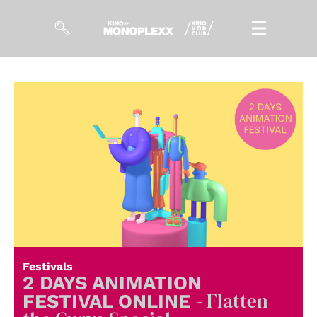
Filme
Magazin
Kuratierungen
Events
So geht’s
Filmpakete
Festivals
Gutscheine
2 DAYS ANIMATION
& Filmpässe
- Flatten
FESTIVAL ONLINE