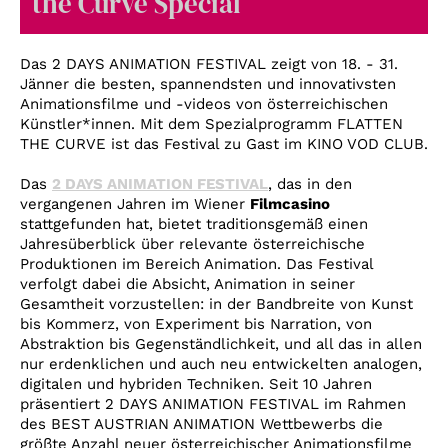
the Curve Special
Account
Suche
Das 2 DAYS ANIMATION FESTIVAL zeigt von 18. - 31.
Jänner die besten, spannendsten und innovativsten
Animationsfilme und -videos von österreichischen
Künstler*innen. Mit dem Spezialprogramm FLATTEN
THE CURVE ist das Festival zu Gast im KINO VOD CLUB.
Das
2 DAYS ANIMATION FESTIVAL
, das in den
vergangenen Jahren im Wiener
Filmcasino
stattgefunden hat, bietet traditionsgemäß einen
Jahresüberblick über relevante österreichische
Produktionen im Bereich Animation. Das Festival
verfolgt dabei die Absicht, Animation in seiner
Gesamtheit vorzustellen: in der Bandbreite von Kunst
bis Kommerz, von Experiment bis Narration, von
Abstraktion bis Gegenständlichkeit, und all das in allen
nur erdenklichen und auch neu entwickelten analogen,
digitalen und hybriden Techniken. Seit 10 Jahren
präsentiert 2 DAYS ANIMATION FESTIVAL im Rahmen
des BEST AUSTRIAN ANIMATION Wettbewerbs die
größte Anzahl neuer österreichischer Animationsfilme