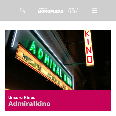
Filme
Magazin
Kuratierungen
Events
So geht’s
Filmpakete
Unsere Kinos
Gutscheine
Admiralkino
& Filmpässe