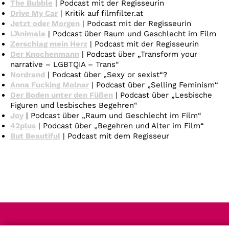
The Bubble
| Podcast mit der Regisseurin
Drive My Car
| Kritik auf filmfilter.at
Jetzt oder Morgen
| Podcast mit der Regisseurin
L’Animale
| Podcast über Raum und Geschlecht im Film
Zerschlag mein Herz
| Podcast mit der Regisseurin
Der Knochenmann
| Podcast über „Transform your
narrative – LGBTQIA – Trans“
Nordrand
| Podcast über „Sexy or sexist“?
Anna Fucking Molnar
| Podcast über „Selling Feminism“
Der Boden unter den Füßen
| Podcast über „Lesbische
Figuren und lesbisches Begehren“
Joy
| Podcast über „Raum und Geschlecht im Film“
42plus
| Podcast über „Begehren und Alter im Film“
But Beautiful
| Podcast mit dem Regisseur