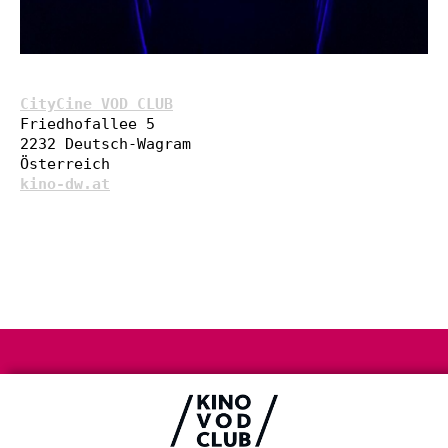
CityCine VOD CLUB
Friedhofallee 5

2232 Deutsch-Wagram

kino-dw.at
Impressum & Datenschutz
AGB
Kontakt