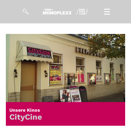
Filme
Magazin
Kuratierungen
Events
So geht’s
Filmpakete
Unsere Kinos
Gutscheine
CityCine
& Filmpässe