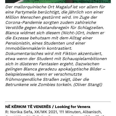
Der mallorquinische Ort Magaluf ist vor allem für
eine Partymeile berüchtigt, die jährlich von einer
Million Menschen gestürmt wird. Im Zuge der
Corona-Pandemie sorgten zudem zahlreiche
Verstöße gegen Abstandsregeln für Schlagzeilen.
Blanca widmet sich diesem (Nicht-)Ort, indem er
die Exzesse behutsam mit dem Alltag einer
Pensionistin, eines Studenten und einer
Immobilienmaklerin kontrastiert.
Dokumentarisches wird mit Fiktion akzentuiert,
etwa wenn der Student mit Schauspielambitionen
sich in düsteren Fantasien ergeht. Dazwischen
gelingen Blanca geradezu apokalyptische Bilder –
beispielsweise, wenn er verschmutzte
frühmorgendliche Straßen zeigt, über die
Betrunkene wie Zombies torkeln. (Oliver Stangl)
NË KËRKIM TË VENERËS / Looking for Venera
R: Norika Sefa, XK/MK 2021, 111 Minuten, Albanisch,