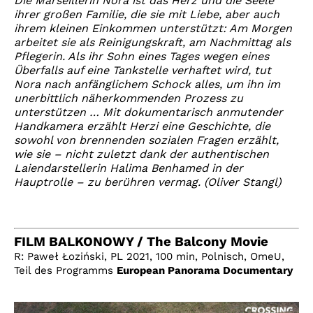
Die Marseillerin Nora ist das Herz und die Seele
ihrer großen Familie, die sie mit Liebe, aber auch
ihrem kleinen Einkommen unterstützt: Am Morgen
arbeitet sie als Reinigungskraft, am Nachmittag als
Pflegerin. Als ihr Sohn eines Tages wegen eines
Überfalls auf eine Tankstelle verhaftet wird, tut
Nora nach anfänglichem Schock alles, um ihn im
unerbittlich näherkommenden Prozess zu
unterstützen … Mit dokumentarisch anmutender
Handkamera erzählt Herzi eine Geschichte, die
sowohl von brennenden sozialen Fragen erzählt,
wie sie – nicht zuletzt dank der authentischen
Laiendarstellerin Halima Benhamed in der
Hauptrolle – zu berühren vermag. (Oliver Stangl)
FILM BALKONOWY / The Balcony Movie
R: Paweł Łoziński, PL 2021, 100 min, Polnisch, OmeU,
Teil des Programms
European Panorama Documentary