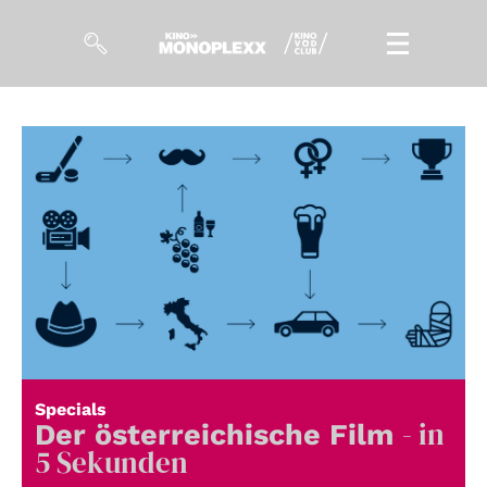
Filme
Magazin
Kuratierungen
Events
So geht’s
Filmpakete
Specials
- in
Gutscheine
Der österreichische Film
& Filmpässe
5 Sekunden