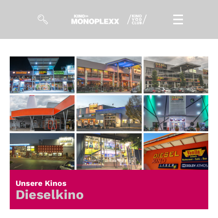
Filme
Magazin
Kuratierungen
Events
So geht’s
Filmpakete
Unsere Kinos
Gutscheine
Dieselkino
& Filmpässe