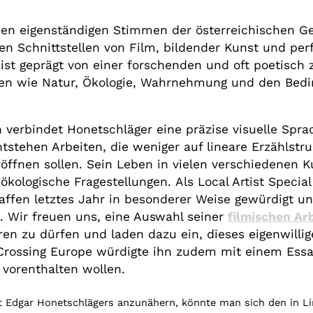
den eigenständigen Stimmen der österreichischen G
n Schnittstellen von Film, bildender Kunst und perf
st geprägt von einer forschenden und oft poetisch 
en wie Natur, Ökologie, Wahrnehmung und den Bed
 verbindet Honetschläger eine präzise visuelle Spr
tstehen Arbeiten, die weniger auf lineare Erzählstr
ffnen sollen. Sein Leben in vielen verschiedenen Ku
 ökologische Fragestellungen. Als Local Artist Speci
haffen letztes Jahr in besonderer Weise gewürdigt u
. Wir freuen uns, eine Auswahl seiner
filmischen Ar
en zu dürfen und laden dazu ein, dieses eigenwillig
rossing Europe würdigte ihn zudem mit einem Essay
 vorenthalten wollen.
t Edgar Honetschlägers anzunähern, könnte man sich den in Li