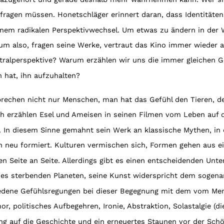
rfragen müssen. Honetschläger erinnert daran, dass Identitäten 
inem radikalen Perspektivwechsel. Um etwas zu ändern in der W
rum also, fragen seine Werke, vertraut das Kino immer wieder a
ntralperspektive? Warum erzählen wir uns die immer gleichen 
n hat, ihn aufzuhalten?
prechen nicht nur Menschen, man hat das Gefühl den Tieren, d
ich erzählen Esel und Ameisen in seinen Filmen vom Leben auf de
. In diesem Sinne gemahnt sein Werk an klassische Mythen, in
n neu formiert. Kulturen vermischen sich, Formen gehen aus 
n Seite an Seite. Allerdings gibt es einen entscheidenden Unt
nes sterbenden Planeten, seine Kunst widerspricht dem sogena
hiedene Gefühlsregungen bei dieser Begegnung mit dem vom Me
r, politisches Aufbegehren, Ironie, Abstraktion, Solastalgie (
ng auf die Geschichte und ein erneuertes Staunen vor der Schön