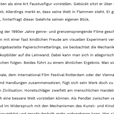
n als eine Art Faustusfigur vorstellen. Gebückt sitzt er über 
t. Allerdings merkt er, dass seine Welt in Flammen steht. Er 
 hinterfragt dieser Gelehrte seinen eigenen Blick.
ang der 1990er Jahre genre- und grenzensprengende Filme gesc
mit einer fast kindlichen Freude am visuellen Experiment ver
stgebastelte Papierschmetterlinge, sie beobachtet die Mechan
opbilder auf die Leinwand. Dabei kann man sich in allegorisc
ächen folgen. Beides führt zu einem ähnlichen Ergebnis: Man s
nale, dem International Film Festival Rotterdam oder der Vienn
nd Handlungen zusammensetzen, fügt sich sein Werk doch zu 
Zivilisation. Honetschläger zweifelt am menschlichen Handeln
ch eine bessere Welt vorstellen können. Als Pendler zwischen v
) und im Widerspruch mit den Mechanismen des Kunst- und Kinob
 dazugehört und gerade deshalb mehr wahrnehmen kann. Wer sic