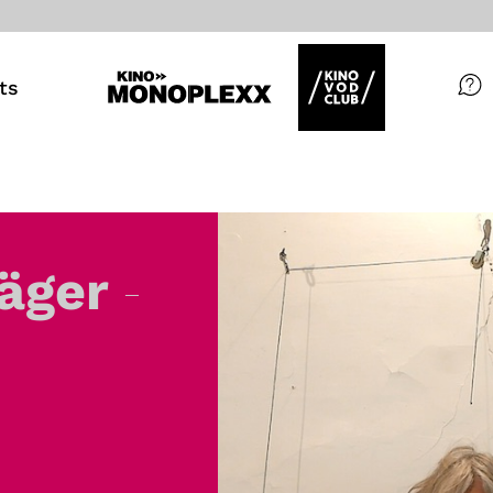
ts
Filme
Magazin
Kuratierungen
-
äger
Events
So geht’s
Filmpakete