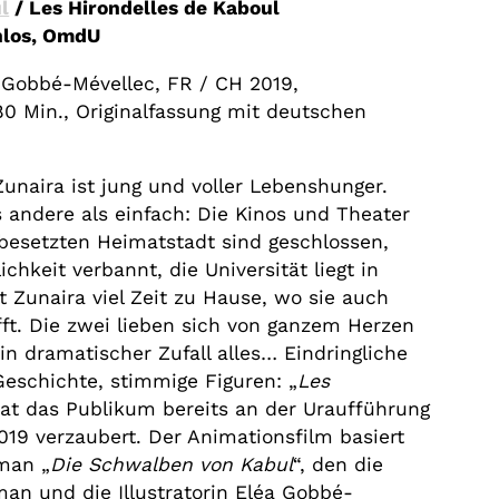
l
/ Les Hirondelles de Kaboul
enlos, OmdU
 Gobbé-Mévellec, FR / CH 2019,
0 Min., Originalfassung mit deutschen
unaira ist jung und voller Lebenshunger.
es andere als einfach: Die Kinos und Theater
 besetzten Heimatstadt sind geschlossen,
ichkeit verbannt, die Universität liegt in
 Zunaira viel Zeit zu Hause, wo sie auch
fft. Die zwei lieben sich von ganzem Herzen
n dramatischer Zufall alles… Eindringliche
Geschichte, stimmige Figuren: „
Les
hat das Publikum bereits an der Uraufführung
019 verzaubert. Der Animationsfilm basiert
man „
Die Schwalben von Kabul
“, den die
an und die Illustratorin Eléa Gobbé-