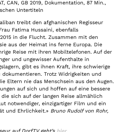
AT, CAN, GB 2019, Dokumentation, 87 Min.,
ischen Untertiteln
aliban treibt den afghanischen Regisseur
Frau Fatima Hussaini, ebenfalls
 2015 in die Flucht. Zusammen mit den
sie aus der Heimat ins ferne Europa. Die
hrige Reise mit ihren Mobiltelefonen. Auf der
nger und ungewisser Aufenthalte in
slagern, gibt es ihnen Kraft, ihre schwierige
u dokumentieren. Trotz Widrigkeiten und
die Eltern nie das Menschsein aus den Augen.
ungen auf sich und hoffen auf eine bessere
, die sich auf der langen Reise allmählich
ut notwendiger, einzigartiger Film und ein
ät und Ehrlichkeit.»
Bruno Rudolf von Rohr,
eur auf DorfTV geht’s
hier
.