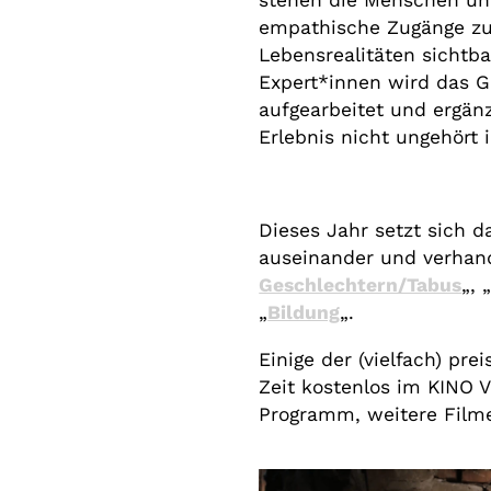
stehen die Menschen und
empathische Zugänge zu
Lebensrealitäten sichtb
Expert*innen wird das G
aufgearbeitet und ergän
Erlebnis nicht ungehört
Dieses Jahr setzt sich 
auseinander und verhan
Geschlechtern/Tabus
„, 
„
Bildung
„.
Einige der (vielfach) pr
Zeit kostenlos im KINO 
Programm, weitere Filme