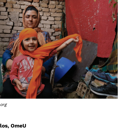
.org
enlos, OmeU