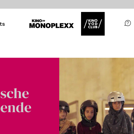
ts
Filme
Magazin
Kuratierungen
Events
ische
bende
So geht’s
Filmpakete