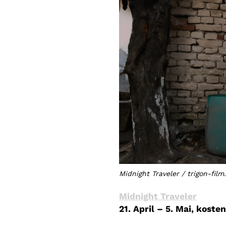
Midnight Traveler / trigon-film
Midnight Traveler
21. April – 5. Mai, kost