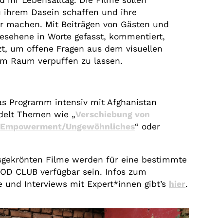
 ihr Lebensalltag. Die Filme sollen
 ihrem Dasein schaffen und ihre
ar machen. Mit Beiträgen von Gästen und
esehene in Worte gefasst, kommentiert,
zt, um offene Fragen aus dem visuellen
 im Raum verpuffen zu lassen.
das Programm intensiv mit Afghanistan
delt Themen wie „
Verschiebung von
„
Empowerment/Ungewöhnliches
“ oder
eisgekrönten Filme werden für eine bestimmte
VOD CLUB verfügbar sein. Infos zum
 und Interviews mit Expert*innen gibt’s
hier
.