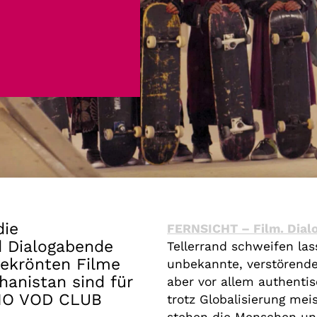
Gutscheine
& Filmpässe
Account
Suche
die
FERNSICHT – Film. Dialo
d Dialogabende
Tellerrand schweifen la
gekrönten Filme
unbekannte, verstörende
anistan sind für
aber vor allem authentis
INO VOD CLUB
trotz Globalisierung mei