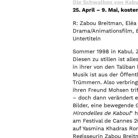
Die Schwalben von Kabu
25. April – 9. Mai, kost
R: Zabou Breitman, Eléa
Drama/Animationsfilm, 8
Untertiteln
Sommer 1998 in Kabul. Z
Diesen zu stillen ist all
in ihrer von den Taliban
Musik ist aus der Öffentl
Trümmern. Also verbringt
ihren Freund Mohsen tri
– doch dann verändert ei
Bilder, eine bewegende 
Hirondelles de Kaboul
“ 
am Festival de Cannes 2
auf Yasmina Khadras Ro
Regisseurin Zabou Breitm