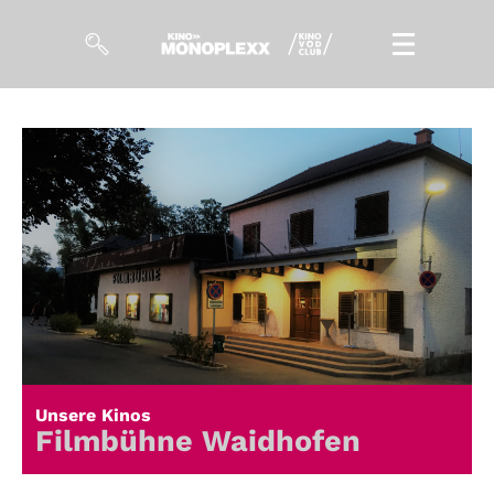
Filme
Magazin
Kuratierungen
Events
So geht’s
Filmpakete
Unsere Kinos
Gutscheine
Filmbühne Waidhofen
& Filmpässe