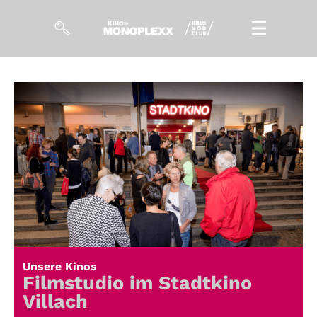
Filme
Magazin
Kuratierungen
Events
So geht’s
Filmpakete
Unsere Kinos
Gutscheine
Filmstudio im Stadtkino
& Filmpässe
Villach