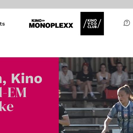
ts
Filme
Magazin
Kuratierungen
, Kino
Events
ll-EM
rke
So geht’s
Filmpakete