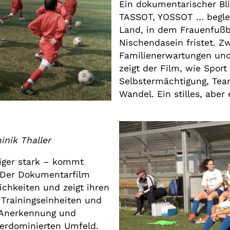
Ein dokumentarischer Bl
TASSOT, YOSSOT … beglei
Land, in dem Frauenfußb
Nischendasein fristet. Zw
Familienerwartungen und
zeigt der Film, wie Sport
Selbstermächtigung, Team
Wandel. Ein stilles, aber 
nik Thaller
iger stark – kommt
Der Dokumentarfilm
lichkeiten und zeigt ihren
 Trainingseinheiten und
Anerkennung und
erdominierten Umfeld.