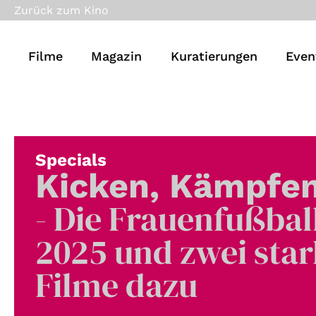
Zurück zum Kino
Filme
Magazin
Kuratierungen
Even
Specials
Kicken, Kämpfen
- Die Frauenfußba
2025 und zwei sta
Filme dazu