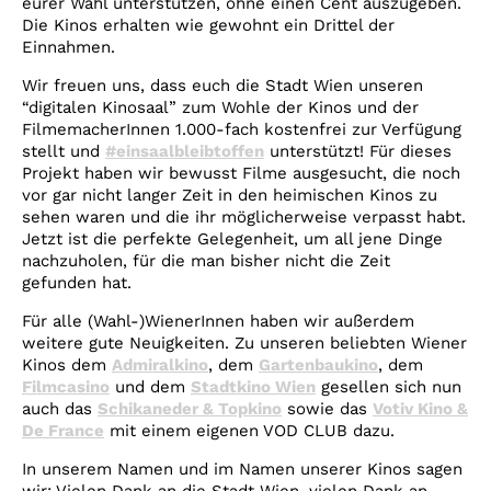
eurer Wahl unterstützen, ohne einen Cent auszugeben.
Die Kinos erhalten wie gewohnt ein Drittel der
Einnahmen.
Wir freuen uns, dass euch die Stadt Wien unseren
“digitalen Kinosaal” zum Wohle der Kinos und der
FilmemacherInnen 1.000-fach kostenfrei zur Verfügung
stellt und
#einsaalbleibtoffen
unterstützt!
Für dieses
Projekt haben wir bewusst Filme ausgesucht, die noch
vor gar nicht langer Zeit in den heimischen Kinos zu
sehen waren und die ihr möglicherweise verpasst habt.
Jetzt ist die perfekte Gelegenheit, um all jene Dinge
nachzuholen, für die man bisher nicht die Zeit
gefunden hat.
Für alle (Wahl-)WienerInnen haben wir außerdem
weitere gute Neuigkeiten. Zu unseren beliebten Wiener
Kinos dem
Admiralkino
, dem
Gartenbaukino
, dem
Filmcasino
und dem
Stadtkino Wien
gesellen sich nun
auch das
Schikaneder & Topkino
sowie das
Votiv Kino &
De France
mit einem eigenen VOD CLUB dazu.
In unserem Namen und im Namen unserer Kinos sagen