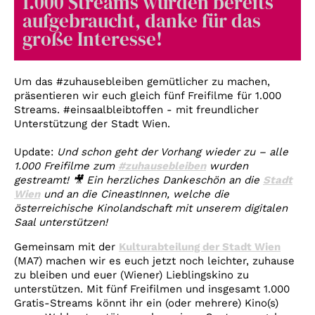
1.000 Streams wurden bereits
Account
aufgebraucht, danke für das
Suche
große Interesse!
Um das #zuhausebleiben gemütlicher zu machen,
präsentieren wir euch gleich fünf Freifilme für 1.000
Streams. #einsaalbleibtoffen - mit freundlicher
Unterstützung der Stadt Wien.
Update:
Und schon geht der Vorhang wieder zu – alle
1.000 Freifilme zum
#
zuhausebleiben
wurden
gestreamt!
🎥
Ein herzliches Dankeschön an die
Stadt
Wien
und an die CineastInnen, welche die
österreichische Kinolandschaft mit unserem digitalen
Saal unterstützen!
Gemeinsam mit der
Kulturabteilung der Stadt Wien
(MA7) machen wir es euch jetzt noch leichter, zuhause
zu bleiben und euer (Wiener) Lieblingskino zu
unterstützen. Mit fünf Freifilmen und insgesamt 1.000
Gratis-Streams könnt ihr ein (oder mehrere) Kino(s)