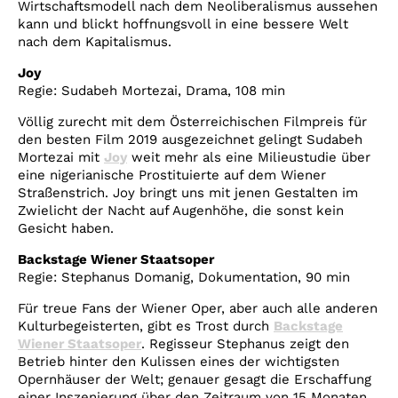
Wirtschaftsmodell nach dem Neoliberalismus aussehen
kann und blickt hoffnungsvoll in eine bessere Welt
nach dem Kapitalismus.
Joy
Regie: Sudabeh Mortezai, Drama, 108 min
Völlig zurecht mit dem Österreichischen Filmpreis für
den besten Film 2019 ausgezeichnet gelingt Sudabeh
Mortezai mit
Joy
weit mehr als eine Milieustudie über
eine nigerianische Prostituierte auf dem Wiener
Straßenstrich. Joy bringt uns mit jenen Gestalten im
Zwielicht der Nacht auf Augenhöhe, die sonst kein
Gesicht haben.
Backstage Wiener Staatsoper
Regie:
Stephanus Domanig, Dokumentation, 90 min
Für treue Fans der Wiener Oper, aber auch alle anderen
Kulturbegeisterten, gibt es Trost durch
Backstage
Wiener Staatsoper
. Regisseur Stephanus zeigt den
Betrieb hinter den Kulissen eines der wichtigsten
Opernhäuser der Welt; genauer gesagt die Erschaffung
einer Inszenierung über den Zeitraum von 15 Monaten.