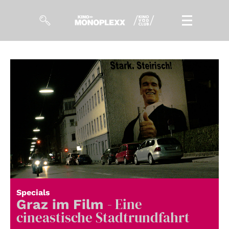
Filme
Magazin
Kuratierungen
Events
So geht’s
Filmpakete
Specials
- Eine
Gutscheine
Graz im Film
& Filmpässe
cineastische Stadtrundfahrt