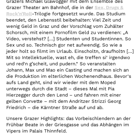
Grazers Michael Glawogger mit dem Ensemble des
Grazer Theater am Bahnhof, die in der
Sex, Drugs &
Rock’n’Roll
-Trilogie fortgesetzt wurde. Das Studium
beendet, den Lebensstil beibehalten: Viel Zeit und
wenig Geld in Graz und der Vorschlag vom Zuhälter
Schorsch, mit einem Pornofilm Geld zu verdienen: „A
Video, verstehst? […] Studenten und Studentinnen. So
Sex und so. Technisch gor net aufwendig. So wie a
jeder holt so filmt im Urlaub. Einscholtn, draufholtn […]
Mit so Intellektuelle, wast eh, die treffen si‘ irgendwo
und red‘n g’scheit, und pudern.“ So veranstalten
Johann, Max und Mao ein Casting und machen sich an
die Produktion im elterlichen Wochenendhaus. Bevor‘s
aufs Land geht, sind wir wieder mit dem Moped
unterwegs durch die Stadt – dieses Mal mit Pia
Hierzegger durch den Lend – und fahren mit einer
gelben Corvette – mit dem Andritzer Strizzi Georg
Friedrich – die Kärntner Straße auf und ab.
Unsere Grazer Highlights: das Vorbeischlendern an der
Frühbar Beate in der Griesgasse und das Abhängen im
Vipers im Palais Thinnfeld.