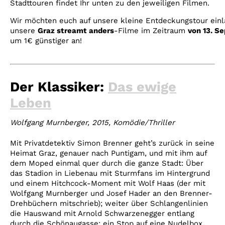
Stadttouren findet Ihr unten zu den jeweiligen Filmen.
Wir möchten euch auf unsere kleine Entdeckungstour einl
unsere
Graz streamt anders
-Filme im Zeitraum
von 13. S
um 1€ günstiger an!
Der Klassiker:
Das ewige
Leben
Wolfgang Murnberger, 2015, Komödie/Thriller
Mit Privatdetektiv Simon Brenner geht’s zurück in seine
Heimat Graz, genauer nach Puntigam, und mit ihm auf
dem Moped einmal quer durch die ganze Stadt: Über
das Stadion in Liebenau mit Sturmfans im Hintergrund
und einem Hitchcock-Moment mit Wolf Haas (der mit
Wolfgang Murnberger und Josef Hader an den Brenner-
Drehbüchern mitschrieb); weiter über Schlangenlinien
die Hauswand mit Arnold Schwarzenegger entlang
durch die Schönaugasse; ein Stop auf eine Nudelbox