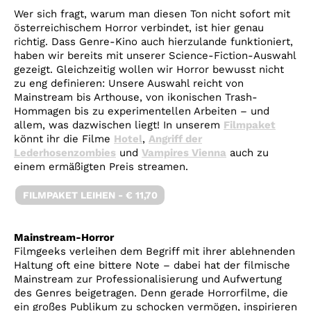
Wer sich fragt, warum man diesen Ton nicht sofort mit
österreichischem Horror verbindet, ist hier genau
richtig. Dass Genre-Kino auch hierzulande funktioniert,
haben wir bereits mit unserer Science-Fiction-Auswahl
gezeigt. Gleichzeitig wollen wir Horror bewusst nicht
zu eng definieren: Unsere Auswahl reicht von
Mainstream bis Arthouse, von ikonischen Trash-
Hommagen bis zu experimentellen Arbeiten – und
allem, was dazwischen liegt! In unserem
Filmpaket
könnt ihr die Filme
Hotel
,
Angriff der
Lederhosenzombies
und
Vampires Vienna
auch zu
einem ermäßigten Preis streamen.
FILMPAKET LEIHEN - € 11,70
Mainstream-Horror
Filmgeeks verleihen dem Begriff mit ihrer ablehnenden
Haltung oft eine bittere Note – dabei hat der filmische
Mainstream zur Professionalisierung und Aufwertung
des Genres beigetragen. Denn gerade Horrorfilme, die
ein großes Publikum zu schocken vermögen, inspirieren