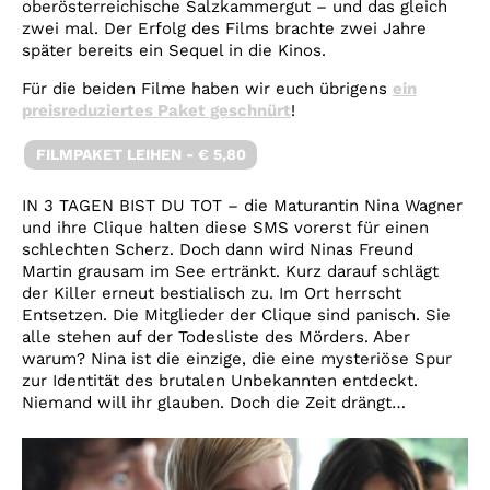
oberösterreichische Salzkammergut – und das gleich
zwei mal. Der Erfolg des Films brachte zwei Jahre
später bereits ein Sequel in die Kinos.
Für die beiden Filme haben wir euch übrigens
ein
preisreduziertes Paket geschnürt
!
FILMPAKET LEIHEN - € 5,80
IN 3 TAGEN BIST DU TOT – die Maturantin Nina Wagner
und ihre Clique halten diese SMS vorerst für einen
schlechten Scherz. Doch dann wird Ninas Freund
Martin grausam im See ertränkt. Kurz darauf schlägt
der Killer erneut bestialisch zu. Im Ort herrscht
Entsetzen. Die Mitglieder der Clique sind panisch. Sie
alle stehen auf der Todesliste des Mörders. Aber
warum? Nina ist die einzige, die eine mysteriöse Spur
zur Identität des brutalen Unbekannten entdeckt.
Niemand will ihr glauben. Doch die Zeit drängt…