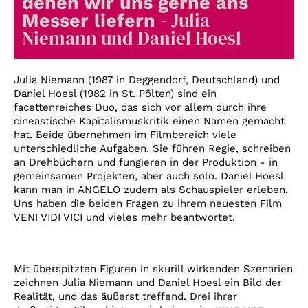
denen wir uns gerne ans
Account
- Julia
Messer liefern
Suche
Niemann und Daniel Hoesl
Julia Niemann (1987 in Deggendorf, Deutschland) und
Daniel Hoesl (1982 in St. Pölten) sind ein
facettenreiches Duo, das sich vor allem durch ihre
cineastische Kapitalismuskritik einen Namen gemacht
hat. Beide übernehmen im Filmbereich viele
unterschiedliche Aufgaben. Sie führen Regie, schreiben
an Drehbüchern und fungieren in der Produktion - in
gemeinsamen Projekten, aber auch solo. Daniel Hoesl
kann man in ANGELO zudem als Schauspieler erleben.
Uns haben die beiden Fragen zu ihrem neuesten Film
VENI VIDI VICI und vieles mehr beantwortet.
Mit überspitzten Figuren in skurill wirkenden Szenarien
zeichnen Julia Niemann und Daniel Hoesl ein Bild der
Realität, und das äußerst treffend. Drei ihrer