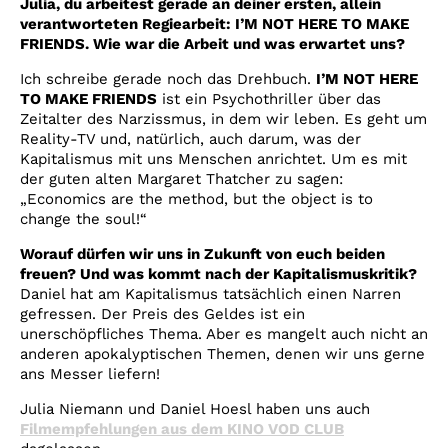
Julia, du arbeitest gerade an deiner ersten, allein
verantworteten Regiearbeit: I’M NOT HERE TO MAKE
FRIENDS. Wie war die Arbeit und was erwartet uns?
Ich schreibe gerade noch das Drehbuch.
I’M NOT HERE
TO MAKE FRIENDS
ist ein Psychothriller über das
Zeitalter des Narzissmus, in dem wir leben. Es geht um
Reality-TV und, natürlich, auch darum, was der
Kapitalismus mit uns Menschen anrichtet. Um es mit
der guten alten Margaret Thatcher zu sagen:
„Economics are the method, but the object is to
change the soul!“
Worauf dürfen wir uns in Zukunft von euch beiden
freuen? Und was kommt nach der Kapitalismuskritik?
Daniel hat am Kapitalismus tatsächlich einen Narren
gefressen. Der Preis des Geldes ist ein
unerschöpfliches Thema. Aber es mangelt auch nicht an
anderen apokalyptischen Themen, denen wir uns gerne
ans Messer liefern!
Julia Niemann und Daniel Hoesl haben uns auch
Filmempfehlungen aus dem KINO VOD CLUB