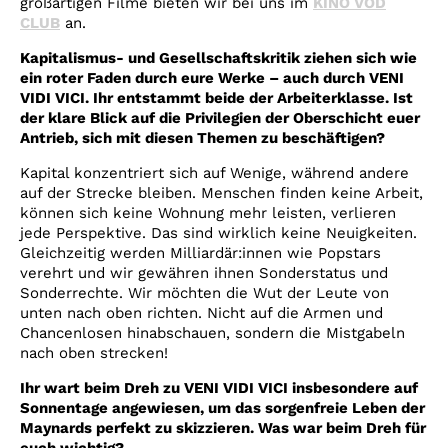
großartigen Filme bieten wir bei uns im
KINO VOD
CLUB
an.
Kapitalismus- und Gesellschaftskritik ziehen sich wie
ein roter Faden durch eure Werke – auch durch
VENI
VIDI VICI
. Ihr entstammt beide der Arbeiterklasse.
Ist
der klare Blick auf die Privilegien der Oberschicht euer
Antrieb, sich mit diesen Themen zu beschäftigen?
Kapital konzentriert sich auf Wenige, während andere
auf der Strecke bleiben. Menschen finden keine Arbeit,
können sich keine Wohnung mehr leisten, verlieren
jede Perspektive. Das sind wirklich keine Neuigkeiten.
Gleichzeitig werden Milliardär:innen wie Popstars
verehrt und wir gewähren ihnen Sonderstatus und
Sonderrechte. Wir möchten die Wut der Leute von
unten nach oben richten. Nicht auf die Armen und
Chancenlosen hinabschauen, sondern die Mistgabeln
nach oben strecken!
Ihr wart beim Dreh zu VENI VIDI VICI insbesondere auf
Sonnentage angewiesen, um das sorgenfreie Leben der
Maynards perfekt zu skizzieren. Was war
beim Dreh für