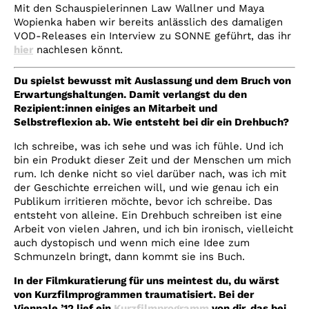
Mit den Schauspielerinnen Law Wallner und Maya
Wopienka haben wir bereits anlässlich des damaligen
VOD-Releases ein Interview zu SONNE geführt, das ihr
hier
nachlesen könnt.
Du spielst bewusst mit Auslassung und dem Bruch von
Erwartungshaltungen. Damit verlangst du den
Rezipient:innen einiges an Mitarbeit und
Selbstreflexion ab. Wie entsteht bei dir ein Drehbuch?
Ich schreibe, was ich sehe und was ich fühle. Und ich
bin ein Produkt dieser Zeit und der Menschen um mich
rum. Ich denke nicht so viel darüber nach, was ich mit
der Geschichte erreichen will, und wie genau ich ein
Publikum irritieren möchte, bevor ich schreibe. Das
entsteht von alleine. Ein Drehbuch schreiben ist eine
Arbeit von vielen Jahren, und ich bin ironisch, vielleicht
auch dystopisch und wenn mich eine Idee zum
Schmunzeln bringt, dann kommt sie ins Buch.
In der Filmkuratierung für uns meintest du, du wärst
von Kurzfilmprogrammen traumatisiert. Bei der
Viennale ’12 lief ein
Kurzfilmprogramm
von dir, das bei