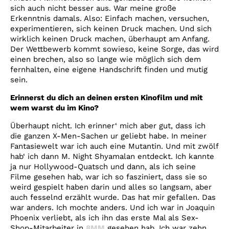
sich auch nicht besser aus. War meine große
Erkenntnis damals. Also: Einfach machen, versuchen,
experimentieren, sich keinen Druck machen. Und sich
wirklich keinen Druck machen, überhaupt am Anfang.
Der Wettbewerb kommt sowieso, keine Sorge, das wird
einen brechen, also so lange wie möglich sich dem
fernhalten, eine eigene Handschrift finden und mutig
sein.
Erinnerst du dich an deinen ersten Kinofilm und mit
wem warst du im Kino?
Überhaupt nicht. Ich erinner‘ mich aber gut, dass ich
die ganzen X-Men-Sachen ur geliebt habe. In meiner
Fantasiewelt war ich auch eine Mutantin. Und mit zwölf
hab‘ ich dann M. Night Shyamalan entdeckt. Ich kannte
ja nur Hollywood-Quatsch und dann, als ich seine
Filme gesehen hab, war ich so fasziniert, dass sie so
weird gespielt haben darin und alles so langsam, aber
auch fesselnd erzählt wurde. Das hat mir gefallen. Das
war anders. Ich mochte anders. Und ich war in Joaquin
Phoenix verliebt, als ich ihn das erste Mal als Sex-
Shop-Mitarbeiter in
8MM
gesehen hab. Ich war zehn.