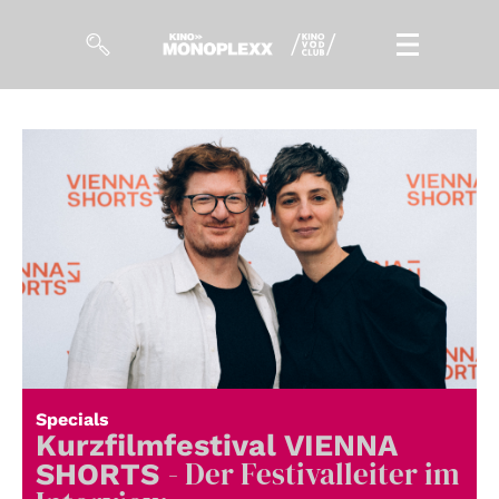
Filme
Magazin
Kuratierungen
Events
So geht’s
Filmpakete
Specials
Gutscheine
Kurzfilmfestival VIENNA
& Filmpässe
- Der Festivalleiter im
SHORTS