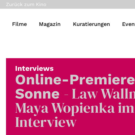
Zurück zum Kino
Filme
Magazin
Kuratierungen
Even
Interviews
Online-Premiere
- Law Wall
Sonne
Maya Wopienka im
Interview