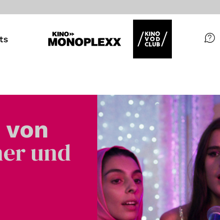
ts
Filme
Magazin
Kuratierungen
 von
Events
ner und
So geht’s
Filmpakete