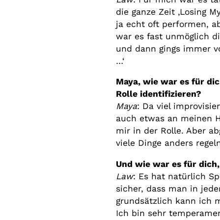
die ganze Zeit ‚Losing M
ja echt oft performen, 
war es fast unmöglich 
und dann gings immer vo
…‘
Maya, wie war es für di
Rolle identifizieren?
Maya
: Da viel improvisie
auch etwas an meinen Hu
mir in der Rolle. Aber a
viele Dinge anders regeln
Und wie war es für dich,
Law
: Es hat natürlich S
sicher, dass man in jede
grundsätzlich kann ich m
Ich bin sehr temperamen