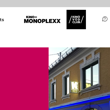
ts
Filme
Magazin
Kuratierungen
Events
So geht’s
Filmpakete