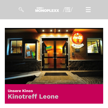
Filme
Magazin
Kuratierungen
Events
So geht’s
Filmpakete
Unsere Kinos
Gutscheine
Kinotreff Leone
& Filmpässe