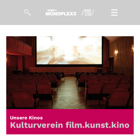
Filme
Magazin
Kuratierungen
Events
So geht’s
Filmpakete
Unsere Kinos
Gutscheine
Kulturverein film.kunst.kino
& Filmpässe