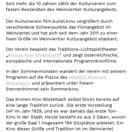
Account
Seit mehr als 10 Jahren zählt der Kulturverein zum
festen Bestandteil des Weinviertler Kulturangebots.
Suche
Der Kulturverein film.kunst.kino vergrößert durch
verschiedene Schwerpunkte das Filmangebot im
Weinviertel und hat sich seit dem Jahr 2011 zu einer
fixen Größe im Weinviertler Kulturangebot etabliert.
Der Verein bespielt das Traditions-Lichtspieltheater
„
Kronen Kino Mistelbach
“ und zeigt österreichische,
europäische und internationale Programmkinofilme.
In den Sommermonaten wandert der Verein mit seinem
Programm auf die Piazza des
MAMUZ Museum
Mistelbach
und präsentiert unter freiem
Sternenhimmel sein Sommerkino.
Das Kronen Kino Mistelbach selbst blickt bereits auf
eine lange Tradition zurück. Die erste Vorstellung
lief im Jahr 1929, und es war damals das erste Ton-
Kino in der Stadt. Heute besteht es aus 3 Sälen, wovon
der große Saal 1 insgesamt 194 Sitzplätze anbietet. Ein
Kino dieser Größe und Tradition ist im Weinviertel