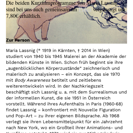
Die beiden Kurzfilmprogramme von Maria Lassnig
Paket
sind bei uns auch gemeinsam im
vergünstigt um
7,80€ erhältlich.
Zur Person
Maria Lassnig (* 1919 in Kärnten, † 2014 in Wien)
studiert von 1940 bis 1945 Malerei an der Akademie der
bildenden Künste in Wien. Schon früh beginnt sie ihre
„augenblicklichen Körperzustände“ zeichnerisch und
malerisch zu analysieren – ein Konzept, das sie 1970
mit
Body Awareness
betitelt und zeitlebens
weiterentwickeln wird. In der Nachkriegszeit
beschäftigt sich Lassnig u. a. mit dem Surrealismus und
der informellen Kunst, die sie 1951 in Österreich
vorstellt. Während ihres Aufenthalts in Paris (1960‑68)
findet Lassnig – konfrontiert mit Nouvelle Figuration
und Pop-Art – zu ihrer eigenen Bildsprache. Ab 1968
verlegt sie ihren Lebensmittelpunkt für ein Jahrzehnt
nach New York, wo ein Großteil ihrer Animations- und