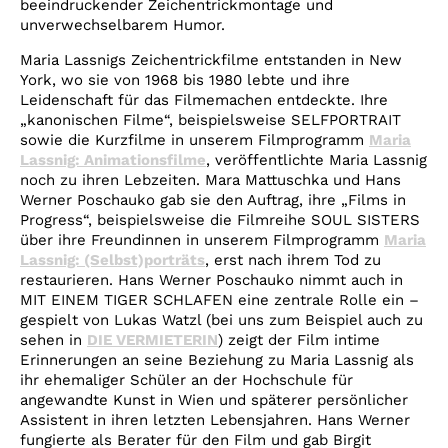
beeindruckender Zeichentrickmontage und
unverwechselbarem Humor.
Maria Lassnigs Zeichentrickfilme entstanden in New
York, wo sie von 1968 bis 1980 lebte und ihre
Leidenschaft für das Filmemachen entdeckte. Ihre
„kanonischen Filme“, beispielsweise SELFPORTRAIT
sowie die Kurzfilme in unserem Filmprogramm
Maria
Lassnig: Animationsfilme
, veröffentlichte Maria Lassnig
noch zu ihren Lebzeiten. Mara Mattuschka und Hans
Werner Poschauko gab sie den Auftrag, ihre „Films in
Progress“, beispielsweise die Filmreihe SOUL SISTERS
über ihre Freundinnen in unserem Filmprogramm
Maria
Lassnig: (Selbst)porträts
, erst nach ihrem Tod zu
restaurieren. Hans Werner Poschauko nimmt auch in
MIT EINEM TIGER SCHLAFEN eine zentrale Rolle ein –
gespielt von Lukas Watzl (bei uns zum Beispiel auch zu
sehen in
DIE VERMIETERIN
) zeigt der Film intime
Erinnerungen an seine Beziehung zu Maria Lassnig als
ihr ehemaliger Schüler an der Hochschule für
angewandte Kunst in Wien und späterer persönlicher
Assistent in ihren letzten Lebensjahren. Hans Werner
fungierte als Berater für den Film und gab Birgit