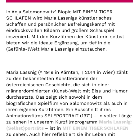
Account
In Anja Salomonowitz' Biopic MIT EINEM TIGER
Suche
SCHLAFEN wird Maria Lassnigs künstlerisches
Schaffen und persönlicher Befreiungskampf mit
eindrucksvollen Bildern und großem Schauspiel
inszeniert. Mit den Kurzfilmen der Künstlerin selbst
bieten wir die ideale Ergänzung, um tief in die
(Gefühls-)Welt Maria Lassnigs einzutauchen.
Maria Lassnig (* 1919 in Kärnten, † 2014 in Wien) zählt
zu den bekanntesten Künstler:innen der
österreichischen Geschichte, die sich in einer
männerdominierten (Kunst-)Welt mit Biss und Humor
durchsetzte. Das zeigt sich sowohl in dem
biografischen Spielfilm von Salomonowitz als auch in
ihren eigenen Kurzfilmen. Ein Ausschnitt ihres
Animationsfilms SELFPORTRAIT (1971) – in voller Länge
zu sehen in unserem Kurzfilmprogramm
Maria Lassnig:
(Selbst)porträts
– ist in
MIT EINEM TIGER SCHLAFEN
zu sehen. Auch hier reflektiert sie ihr Leben mit