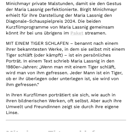
Minichmayr private Malstunden, damit sie den Gestus
der Maria Lassnig perfektionierte. Birgit Minichmayr
erhielt für ihre Darstellung der Maria Lassnig den
Diagonale-Schauspielpreis 2024. Die beiden
Kurzfilmprogramme von Maria Lassnig gemeinsam
könnt ihr bei uns übrigens im
Paket
streamen.
MIT EINEM TIGER SCHLAFEN – benannt nach einem
ihrer bekanntesten Werke, in dem sie selbst mit einem
Tiger schläft (oder kämpft) – ist ein persönliches
Porträt. In einem Text schrieb Maria Lassnig in den
1980er-Jahren: „Wenn man mit einem Tiger schläft,
wird man von ihm gefressen. Jeder Mann ist ein Tiger,
ob er ihr überlegen oder unterlegen ist, sie wird von
ihm gefressen.“
In ihren Kurzfilmen porträtiert sie sich, wie auch in
ihren bildnerischen Werken, oft selbst. Aber auch ihre
Umwelt und Freundinnen zeigt sie durch ihre eigene
Linse.