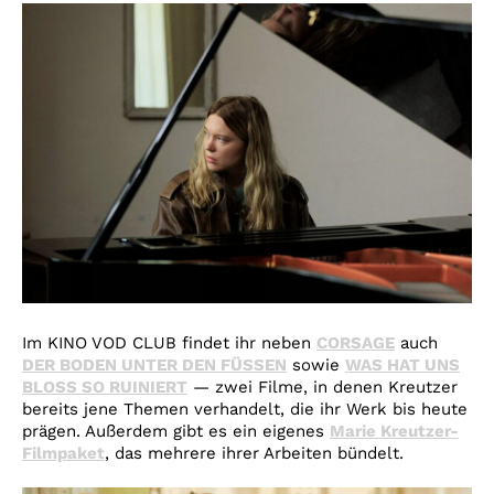
Im KINO VOD CLUB findet ihr neben
CORSAGE
auch
DER BODEN UNTER DEN FÜSSEN
sowie
WAS HAT UNS
BLOSS SO RUINIERT
— zwei Filme, in denen Kreutzer
bereits jene Themen verhandelt, die ihr Werk bis heute
prägen. Außerdem gibt es ein eigenes
Marie Kreutzer-
Filmpaket
, das mehrere ihrer Arbeiten bündelt.