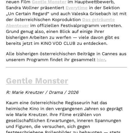
neuen Film
Gentle Monster
im Hauptwettbewerb,
Sandra Wollner präsentiert
Everytime
in der Sektion
„Un Certain Regard“ und auch Valeska Grisebach ist mit
der österreichischen Koproduktion
Das geträumte
Abenteuer
im offiziellen Festivalprogramm vertreten.
Grund genug also, einen Blick auf einige ihrer
bisherigen Arbeiten zu werfen — viele davon gibt es
bereits jetzt im KINO VOD CLUB zu entdecken.
Alle bisherigen österreichischen Beiträge in Cannes aus
unserem Programm findet ihr gesammelt
hier
.
Gentle Monster
R: Marie Kreutzer / Drama / 2026
Kaum eine österreichische Regisseurin hat das
heimische Kino in den vergangenen Jahren so geprägt
wie Marie Kreutzer. Ihre Filme erzählen von
gesellschaftlichen Erwartungen, inneren Spannungen
und Figuren, die versuchen, sich gegen
festgeschriebene Rollenbilder zu behaupten — stets