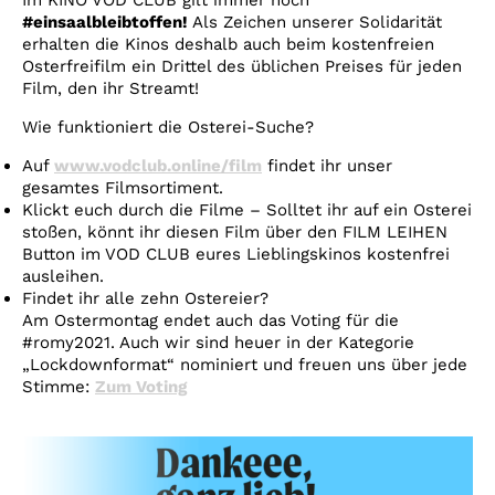
Im KINO VOD CLUB gilt immer noch
#einsaalbleibtoffen!
Als Zeichen unserer Solidarität
erhalten die Kinos deshalb auch beim kostenfreien
Osterfreifilm ein Drittel des üblichen Preises für jeden
Film, den ihr Streamt!
Wie funktioniert die Osterei-Suche?
Auf
www.vodclub.online/film
findet ihr unser
gesamtes Filmsortiment.
Klickt euch durch die Filme – Solltet ihr auf ein Osterei
stoßen, könnt ihr diesen Film über den FILM LEIHEN
Button im VOD CLUB eures Lieblingskinos kostenfrei
ausleihen.
Findet ihr alle zehn Ostereier?
Am Ostermontag endet auch das Voting für die
#romy2021. Auch wir sind heuer in der Kategorie
„Lockdownformat“ nominiert und freuen uns über jede
Stimme:
Zum Voting