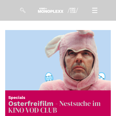
Filme
Magazin
Kuratierungen
Events
So geht’s
Filmpakete
Specials
- Nestsuche im
Gutscheine
Osterfreifilm
& Filmpässe
KINO VOD CLUB