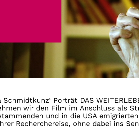
Gutscheine
& Filmpässe
Account
Suche
ata Schmidtkunz‘ Porträt DAS WEITERL
hmen wir den Film im Anschluss als St
n stammenden und in die USA emigrierte
ihrer Recherchereise, ohne dabei ins Se