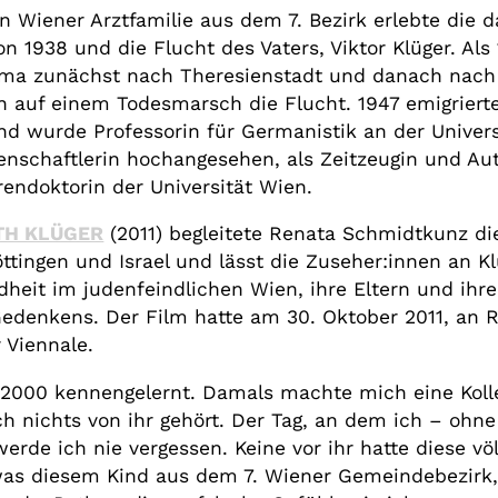
hen Wiener Arztfamilie aus dem 7. Bezirk erlebte die 
1938 und die Flucht des Vaters, Viktor Klüger. Als 
lma zunächst nach Theresienstadt und danach nach 
n auf einem Todesmarsch die Flucht. 1947 emigriert
nd wurde Professorin für Germanistik an der Universi
ssenschaftlerin hochangesehen, als Zeitzeugin und A
rendoktorin der Universität Wien.
TH KLÜGER
(2011) begleitete Renata Schmidtkunz die
öttingen und Israel und lässt die Zuseher:innen an 
dheit im judenfeindlichen Wien, ihre Eltern und ihre 
Gedenkens. Der Film hatte am 30. Oktober 2011, an R
 Viennale.
 2000 kennengelernt. Damals machte mich eine Kolle
ch nichts von ihr gehört. Der Tag, an dem ich – oh
werde ich nie vergessen. Keine vor ihr hatte diese v
as diesem Kind aus dem 7. Wiener Gemeindebezirk, e