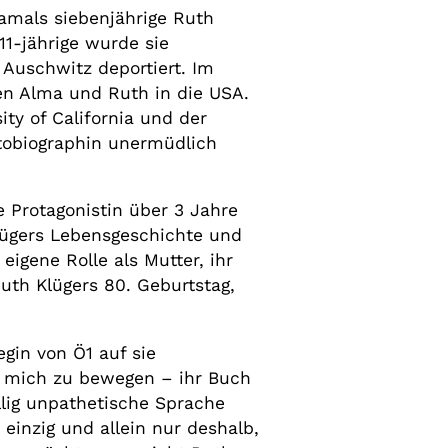
damals siebenjährige Ruth
11-jährige wurde sie
Auschwitz deportiert. Im
en Alma und Ruth in die USA.
ty of California und der
utobiographin unermüdlich
 Protagonistin über 3 Jahre
Klügers Lebensgeschichte und
eigene Rolle als Mutter, ihr
uth Klügers 80. Geburtstag,
gin von Ö1 auf sie
ne mich zu bewegen – ihr Buch
öllig unpathetische Sprache
inzig und allein nur deshalb,