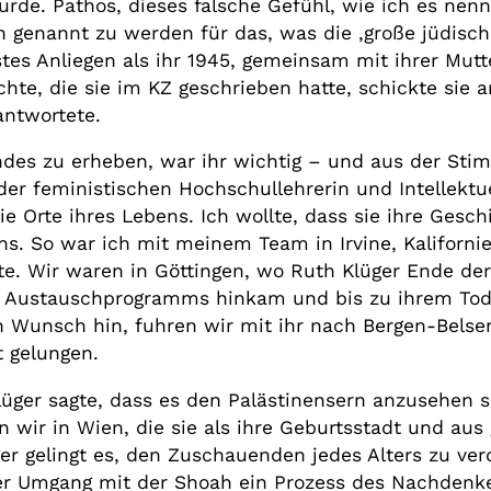
urde. Pathos, dieses falsche Gefühl, wie ich es ne
n genannt zu werden für das, was die ‚große jüdisch
hstes Anliegen als ihr 1945, gemeinsam mit ihrer Mut
hte, die sie im KZ geschrieben hatte, schickte sie
antwortete.
des zu erheben, war ihr wichtig – und aus der Sti
r feministischen Hochschullehrerin und Intellektue
ie Orte ihres Lebens. Ich wollte, dass sie ihre Gesch
s. So war ich mit meinem Team in Irvine, Kalifornien
e. Wir waren in Göttingen, wo Ruth Klüger Ende der
n Austauschprogramms hinkam und bis zu ihrem Tod
en Wunsch hin, fuhren wir mit ihr nach Bergen-Belse
t gelungen.
lüger sagte, dass es den Palästinensern anzusehen se
 wir in Wien, die sie als ihre Geburtsstadt und aus
er gelingt es, den Zuschauenden jedes Alters zu ve
er Umgang mit der Shoah ein Prozess des Nachdenke