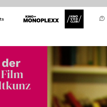
ts
Filme
Magazin
Kuratierungen
 der
Events
 Film
dtkunz
So geht’s
Filmpakete