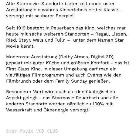
Account
Alle Starmovie-Standorte bieten mit modernster
Ausstattung ein wahres Kinoerlebnis erster Klasse -
Suche
versorgt mit sauberer Energie!
Seit 1919 besteht in Peuerbach das Kino, welches man
heute mit sechs weiteren Standorten – Regau, Liezen,
Ried, Steyr, Wels und Tulln – unter dem Namen Star
Movie kennt.
Modernste Ausstattung (Dolby Atmos, Digital 3D),
gepaart mit guter Küche und größtem Komfort – das ist
First Class Kino. In dieser Umgebung darf man ein
vielfältiges Filmprogramm und auch Events wie den
Filmbrunch oder dem Family Sunday genießen.
Besonderer Wert wird auch auf den ökologischen
Aspekt gelegt – das Starmovie Peuerbach und alle
anderen Standorte werden nämlich zu 100% mit
Wasserkraft und Ökoenergie versorgt!
Star Movie VOD CLUB