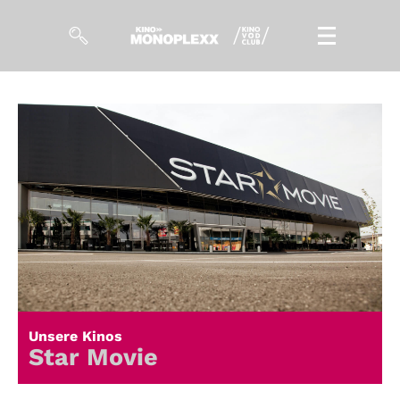
Filme
Magazin
Kuratierungen
Events
So geht’s
Filmpakete
Unsere Kinos
Gutscheine
Star Movie
& Filmpässe